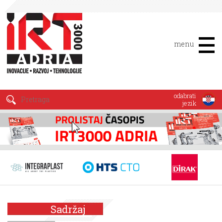
menu
odabrati
jezik
Sadržaj