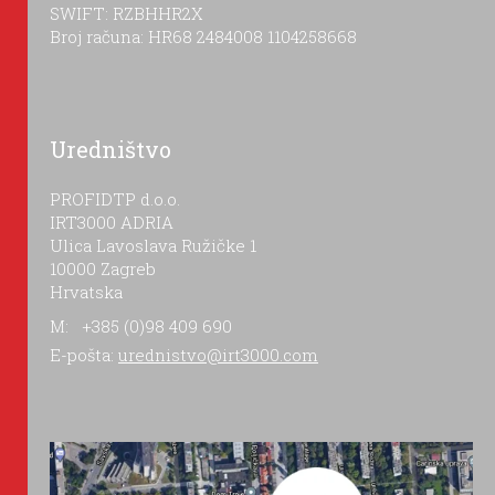
SWIFT: RZBHHR2X
Broj računa: HR68 2484008 1104258668
Uredništvo
PROFIDTP d.o.o.
IRT3000 ADRIA
Ulica Lavoslava Ružičke 1
10000 Zagreb
Hrvatska
M: +385 (0)98 409 690
E-pošta:
urednistvo@irt3000.com