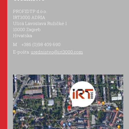
PROFIDTP d.o.o.
IRT3000 ADRIA
Ulica Lavoslava Ružičke 1
10000 Zagreb
Hrvatska
M: +385 (0)98 409 690
E-pošta:
urednistvo@irt3000.com