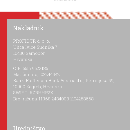
Nakladnik
PROFIDTP, d. o. o.
Ulica Ivice Sudnika 7
10430 Samobor
Hrvatska
OIB: 55579522185
Matični broj: 02244942
Bank: Raiffeisen Bank Austria d.d., Petrinjska 59,
10000 Zagreb, Hrvatska
SWIFT: RZBHHR2X
Broj računa: HR68 2484008 1104258668
Uredništvo