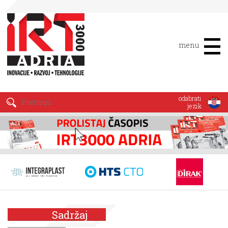
menu
odabrati
jezik
Sadržaj