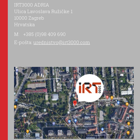
IRT3000 ADRIA
Ulica Lavoslava Ružičke 1
10000 Zagreb
Hrvatska
M: +385 (0)98 409 690
E-pošta:
urednistvo@irt3000.com