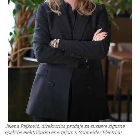
Jelena Pejković, direktorica prodaje za sustave sigurne
opskrbe električnom energijom u Schneider Electricu.