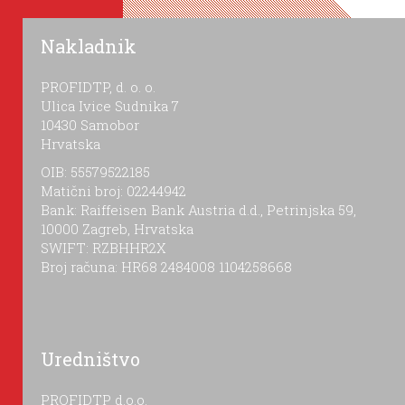
Nakladnik
PROFIDTP, d. o. o.
Ulica Ivice Sudnika 7
10430 Samobor
Hrvatska
OIB: 55579522185
Matični broj: 02244942
Bank: Raiffeisen Bank Austria d.d., Petrinjska 59,
10000 Zagreb, Hrvatska
SWIFT: RZBHHR2X
Broj računa: HR68 2484008 1104258668
Uredništvo
PROFIDTP d.o.o.