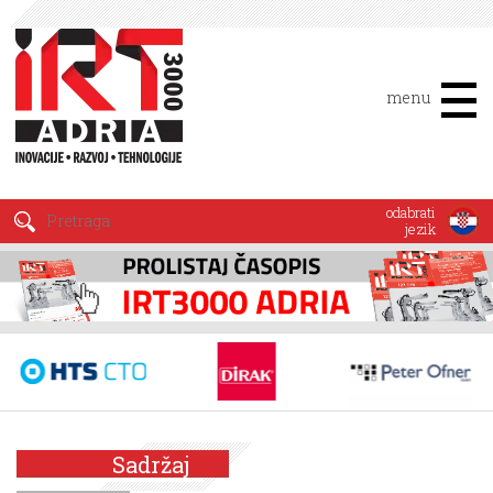
menu
odabrati
jezik
Sadržaj