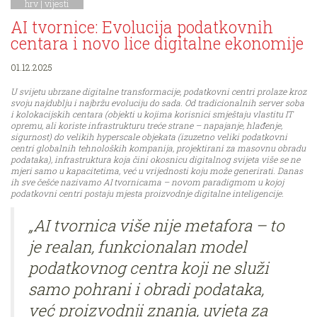
hrv |
vijesti
AI tvornice: Evolucija podatkovnih
centara i novo lice digitalne ekonomije
01.12.2025
U svijetu ubrzane digitalne transformacije, podatkovni centri prolaze kroz
svoju najdublju i najbržu evoluciju do sada. Od tradicionalnih server soba
i kolokacijskih centara (objekti u kojima korisnici smještaju vlastitu IT
opremu, ali koriste infrastrukturu treće strane – napajanje, hlađenje,
sigurnost) do velikih hyperscale objekata (izuzetno veliki podatkovni
centri globalnih tehnoloških kompanija, projektirani za masovnu obradu
podataka), infrastruktura koja čini okosnicu digitalnog svijeta više se ne
mjeri samo u kapacitetima, već u vrijednosti koju može generirati. Danas
ih sve češće nazivamo AI tvornicama – novom paradigmom u kojoj
podatkovni centri postaju mjesta proizvodnje digitalne inteligencije.
„AI tvornica više nije metafora – to
je realan, funkcionalan model
podatkovnog centra koji ne služi
samo pohrani i obradi podataka,
već proizvodnji znanja, uvjeta za