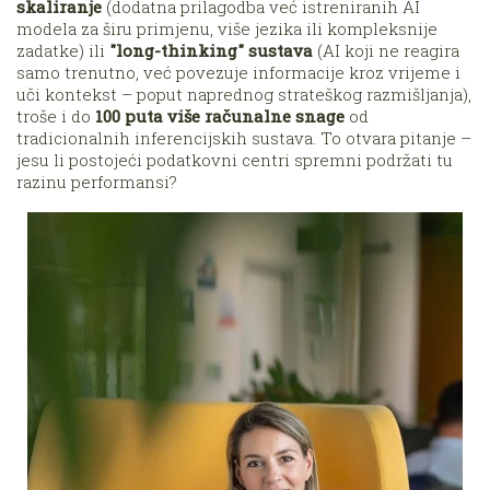
skaliranje
(dodatna prilagodba već istreniranih AI
modela za širu primjenu, više jezika ili kompleksnije
zadatke) ili
"long-thinking" sustava
(AI koji ne reagira
samo trenutno, već povezuje informacije kroz vrijeme i
uči kontekst – poput naprednog strateškog razmišljanja),
troše i do
100 puta više računalne snage
od
tradicionalnih inferencijskih sustava. To otvara pitanje –
jesu li postojeći podatkovni centri spremni podržati tu
razinu performansi?