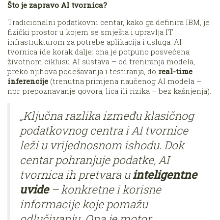
Što je zapravo AI tvornica?
Tradicionalni podatkovni centar, kako ga definira IBM, je
fizički prostor u kojem se smješta i upravlja IT
infrastrukturom za potrebe aplikacija i usluga. AI
tvornica ide korak dalje: ona je potpuno posvećena
životnom ciklusu AI sustava – od treniranja modela,
preko njihova podešavanja i testiranja, do
real-time
inferencije
(trenutna primjena naučenog AI modela –
npr. prepoznavanje govora, lica ili rizika – bez kašnjenja).
„Ključna razlika između klasičnog
podatkovnog centra i AI tvornice
leži u vrijednosnom ishodu. Dok
centar pohranjuje podatke, AI
tvornica ih pretvara u
inteligentne
uvide
– konkretne i korisne
informacije koje pomažu
odlučivanju. Ona je motor