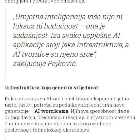
energijom i prediktivno održavanje.
„Umjetna inteligencija više nije ni
luksuz ni budućnost – ona je
sadašnjost. Iza svake uspješne AI
aplikacije stoji jaka infrastruktura, a
AI tvornice su njeno srce“,
zaključuje Pejković.
Infrastruktura koja generira vrijednost
Kako potražnja za AI-om i analitikom eksponencijalno
raste, raste i potreba za podatkovnim centrima nove
generacije –
AI tvornicama
. Njihova sposobnost da se
prilagođavaju, predviđaju i reagiraju u stvarnom vremenu
čini ih neizostavnim dijelom svakog ozbiljnog
poslovnog i tehnološkog ekosustava.