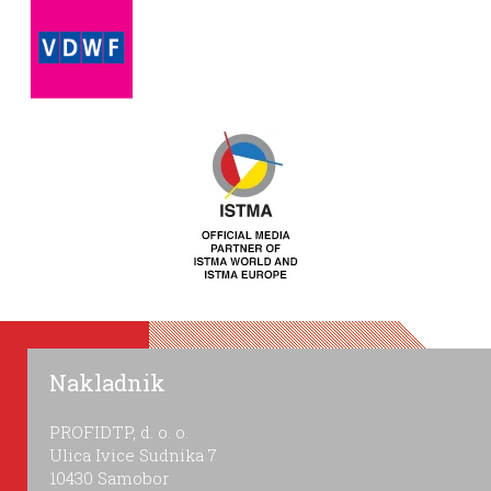
Nakladnik
PROFIDTP, d. o. o.
Ulica Ivice Sudnika 7
10430 Samobor