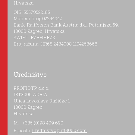
Hrvatska
OIB: 55579522185
Matični broj: 02244942
Bank: Raiffeisen Bank Austria d.d., Petrinjska 59,
10000 Zagreb, Hrvatska
SWIFT: RZBHHR2X
Broj računa: HR68 2484008 1104258668
Uredništvo
PROFIDTP d.o.o.
IRT3000 ADRIA
Ulica Lavoslava Ružičke 1
10000 Zagreb
Hrvatska
M: +385 (0)98 409 690
E-pošta:
urednistvo@irt3000.com