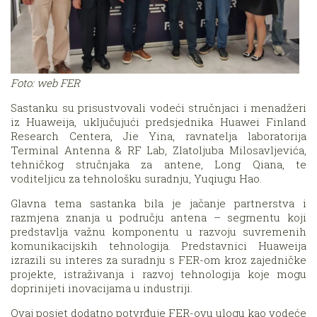
Foto: web FER
Sastanku su prisustvovali vodeći stručnjaci i menadžeri
iz Huaweija, uključujući predsjednika Huawei Finland
Research Centera, Jie Yina, ravnatelja laboratorija
Terminal Antenna & RF Lab, Zlatoljuba Milosavljevića,
tehničkog stručnjaka za antene, Long Qiana, te
voditeljicu za tehnološku suradnju, Yuqiugu Hao.
Glavna tema sastanka bila je jačanje partnerstva i
razmjena znanja u području antena – segmentu koji
predstavlja važnu komponentu u razvoju suvremenih
komunikacijskih tehnologija. Predstavnici Huaweija
izrazili su interes za suradnju s FER-om kroz zajedničke
projekte, istraživanja i razvoj tehnologija koje mogu
doprinijeti inovacijama u industriji.
Ovaj posjet dodatno potvrđuje FER-ovu ulogu kao vodeće