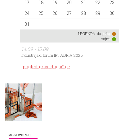
17
18
19
20
21
22
23
24
25
26
27
28
29
30
31
LEGENDA:
događaji
sajmi
14.09 - 15.09
Industrijski forum IRT ADRIA 2026
pogledaj sve događaje