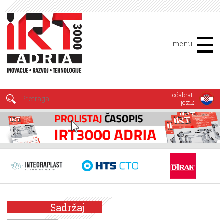
menu
odabrati
jezik
Sadržaj