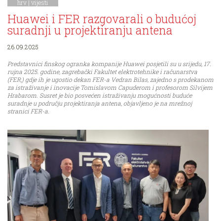
hrv |
vijesti
Huawei i FER razgovarali o budućoj
suradnji u projektiranju antena
26.09.2025
Predstavnici finskog ogranka kompanije Huawei posjetili su u srijedu, 17.
rujna 2025. godine, zagrebački Fakultet elektrotehnike i računarstva
(FER,) gdje ih je ugostio dekan FER-a Vedran Bilas, zajedno s prodekanom
za istraživanje i inovacije Tomislavom Capuderom i profesorom Silvijem
Hrabarom. Susret je bio posvećen istraživanju mogućnosti buduće
suradnje u području projektiranja antena, objavljeno je na mrežnoj
stranici FER-a.