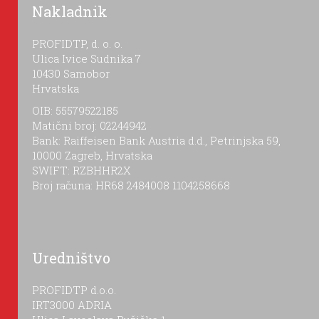
Nakladnik
PROFIDTP, d. o. o.
Ulica Ivice Sudnika 7
10430 Samobor
Hrvatska
OIB: 55579522185
Matični broj: 02244942
Bank: Raiffeisen Bank Austria d.d., Petrinjska 59,
10000 Zagreb, Hrvatska
SWIFT: RZBHHR2X
Broj računa: HR68 2484008 1104258668
Uredništvo
PROFIDTP d.o.o.
IRT3000 ADRIA