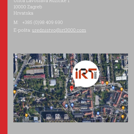
Ulica Lavoslava Ružičke 1
10000 Zagreb
Hrvatska
M: +385 (0)98 409 690
E-pošta:
urednistvo@irt3000.com