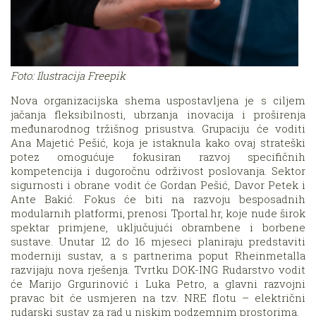
Foto: Ilustracija Freepik
Nova organizacijska shema uspostavljena je s ciljem
jačanja fleksibilnosti, ubrzanja inovacija i proširenja
međunarodnog tržišnog prisustva. Grupaciju će voditi
Ana Majetić Pešić, koja je istaknula kako ovaj strateški
potez omogućuje fokusiran razvoj specifičnih
kompetencija i dugoročnu održivost poslovanja. Sektor
sigurnosti i obrane vodit će Gordan Pešić, Davor Petek i
Ante Bakić. Fokus će biti na razvoju besposadnih
modularnih platformi, prenosi Tportal.hr, koje nude širok
spektar primjene, uključujući obrambene i borbene
sustave. Unutar 12 do 16 mjeseci planiraju predstaviti
moderniji sustav, a s partnerima poput Rheinmetalla
razvijaju nova rješenja. Tvrtku DOK-ING Rudarstvo vodit
će Marijo Grgurinović i Luka Petro, a glavni razvojni
pravac bit će usmjeren na tzv. NRE flotu – električni
rudarski sustav za rad u niskim podzemnim prostorima.