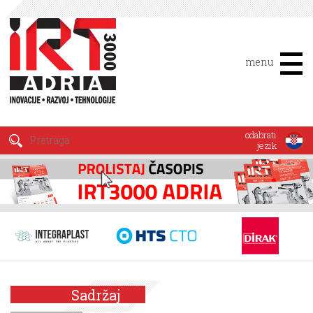
menu
odabrati
jezik
Sadržaj