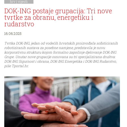
hrv |
vijesti
DOK-ING postaje grupacija: Tri nove
tvrtke za obranu, energetiku i
rudarstvo
16.06.2025
Tvrtka DOK-ING, jedan od vodećih hrvatskih proizvođača sofisticiranih
robotiziranih sustava za posebne namjene, predstavila je novu
korporativnu strukturu kojom formalno započinje djelovanje DOK-ING
Grupe. Unutar nove grupacije osnovana su tri specijalizirana društva:
DOK-ING Sigurnost i obrana, DOK-ING Energetika i DOK-ING Rudarstvo,
piše Tportal.hr.