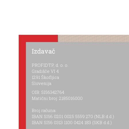
Izdavač
PROFIDTP, d. o. o.
Gradišče VI 4
1291 Škofljica
Slovenija
OIB: SI56342764
Matični broj: 2185016000
Broj računa:
IBAN SI56 0201 0025 5559 270 (NLB d.d.)
IBAN SI56 0313 1100 0424 183 (SKB d.d.)