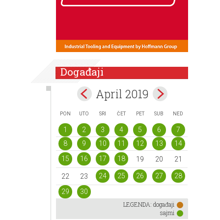
Događaji
April 2019
PON
UTO
SRI
ČET
PET
SUB
NED
1
2
3
4
5
6
7
8
9
10
11
12
13
14
15
16
17
18
19
20
21
24
25
26
27
28
22
23
29
30
LEGENDA:
događaji
sajmi