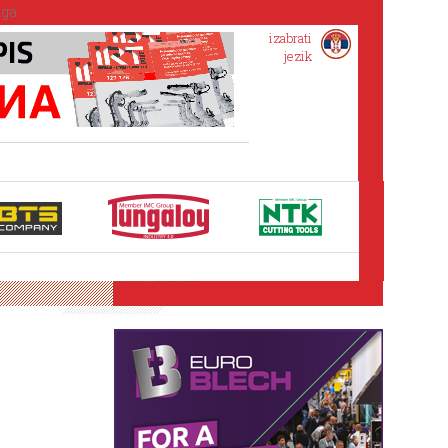
izabrati
jezik