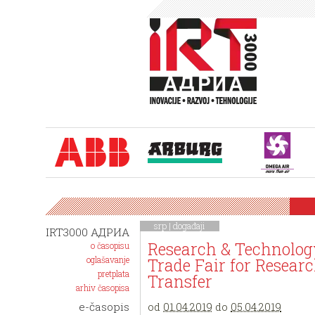
srp |
događaji
IRT3000 АДРИА
Research & Technol
o časopisu
oglašavanje
Trade Fair for Resea
pretplata
Transfer
arhiv časopisa
od
01.04.2019
do
05.04.2019
e-časopis