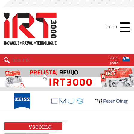
menu
izberi
jezik
vsebina