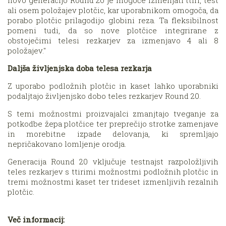
novo generacijo Round 20 je mogoče izmenjati ttiri, test
ali osem položajev plotčic, kar uporabnikom omogoča, da
porabo plotčic prilagodijo globini reza. Ta fleksibilnost
pomeni tudi, da so nove plotčice integrirane z
obstoječimi telesi rezkarjev za izmenjavo 4 ali 8
položajev."
Daljša življenjska doba telesa rezkarja
Z uporabo podložnih plotčic in kaset lahko uporabniki
podaljtajo življenjsko dobo teles rezkarjev Round 20.
S temi možnostmi proizvajalci zmanjtajo tveganje za
potkodbe žepa plotčice ter preprečijo strotke zamenjave
in morebitne izpade delovanja, ki spremljajo
nepričakovano lomljenje orodja.
Generacija Round 20 vključuje testnajst razpoložljivih
teles rezkarjev s ttirimi možnostmi podložnih plotčic in
tremi možnostmi kaset ter trideset izmenljivih rezalnih
plotčic.
Več informacij: