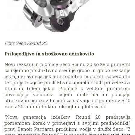
Foto: Seco Round 20
Prilagodljivo in stroškovno učinkovito
Novi rezkarji in plotčice Seco Round 20 so zelo primerni
za izjemno produktivno srednje grobo in grobo rezkanje
jekla, nerjavnega jekla in toplotno odpornih superzlitin
ter jih je mogoče produktivno uporabiti tudi pri železovi
litini in trdem jeklu. Plotčice z velikim premerom
povečujejo volumski odjem materiala in ponujajo
strotkovno učinkovit način za ustvarjanje polmerov R 10
mm z 20-milimetrskimi okroglimi plotčicami.
"Nova generacija izdelkov Round 20 predstavlja
pomemben korak v primerjavi s svojimi predhodniki,"
pravi Benoit Patriarca, produktni vodja v družbi Seco. "Z