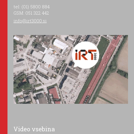
tel: (01) 5800 884
GSM: 051 322 442
info@irt3000.si
Video vsebina