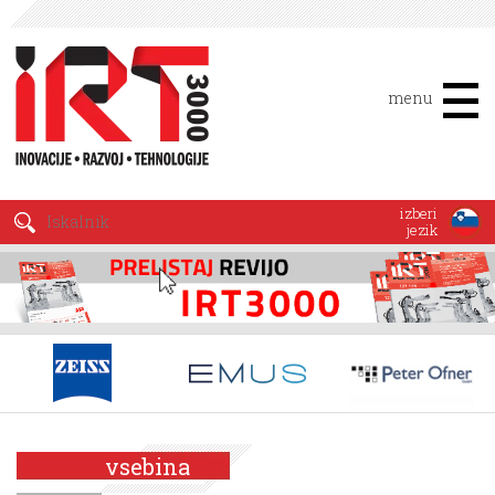
menu
izberi
jezik
vsebina