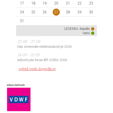
17
18
19
20
21
22
23
27
24
25
26
28
29
30
31
LEGENDA:
dogodki
sejmi
27.08 - 27.08
Dan slovenske elektroindustrije 2026
14.09 - 15.09
Industrijski forum IRT ADRIA 2026
ogled vseh dogodkov