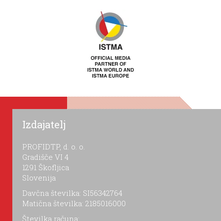
Izdajatelj
PROFIDTP, d. o. o.
Gradišče VI 4
1291 Škofljica
Slovenija
Davčna številka: SI56342764
Matična številka: 2185016000
Številka računa: