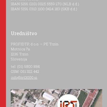
IBAN SI56 0201 0025 5559 270 (NLB d.d.)
IBAN SI56 0313 1100 0424 183 (SKB d.d.)
Uredništvo
PROFIDTP, d.o.o. – PE Trzin
Motnica 7a
1236 Trzin
Slovenija
tel: (01) 5800 884
GSM: 051 322 442
info@irt3000.si