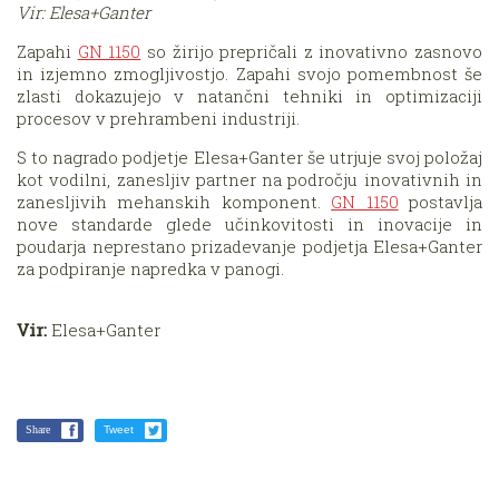
Vir: Elesa+Ganter
Zapahi
GN 1150
so žirijo prepričali z inovativno zasnovo
in izjemno zmogljivostjo. Zapahi svojo pomembnost še
zlasti dokazujejo v natančni tehniki in optimizaciji
procesov v prehrambeni industriji.
S to nagrado podjetje Elesa+Ganter še utrjuje svoj položaj
kot vodilni, zanesljiv partner na področju inovativnih in
zanesljivih mehanskih komponent.
GN 1150
postavlja
nove standarde glede učinkovitosti in inovacije in
poudarja neprestano prizadevanje podjetja Elesa+Ganter
za podpiranje napredka v panogi.
Vir:
Elesa+Ganter
Share
Tweet