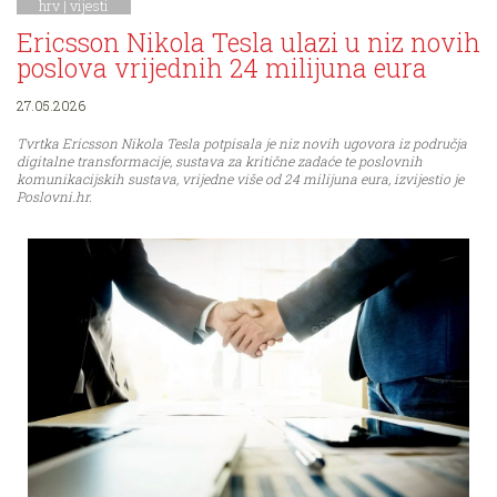
hrv |
vijesti
Ericsson Nikola Tesla ulazi u niz novih
poslova vrijednih 24 milijuna eura
27.05.2026
Tvrtka Ericsson Nikola Tesla potpisala je niz novih ugovora iz područja
digitalne transformacije, sustava za kritične zadaće te poslovnih
komunikacijskih sustava, vrijedne više od 24 milijuna eura, izvijestio je
Poslovni.hr.