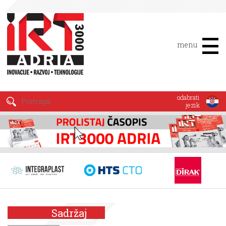
menu
odabrati
jezik
Sadržaj