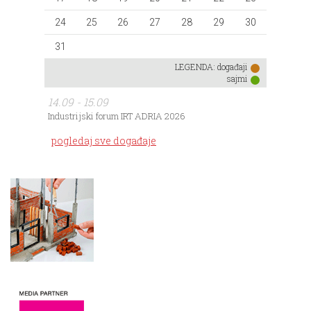
24
25
26
27
28
29
30
31
LEGENDA:
događaji
sajmi
14.09 - 15.09
Industrijski forum IRT ADRIA 2026
pogledaj sve događaje