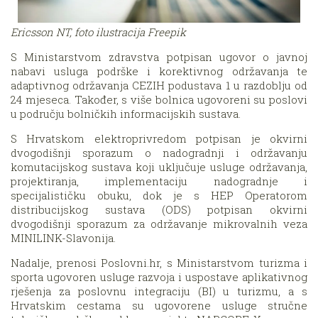
Ericsson NT, foto ilustracija Freepik
S Ministarstvom zdravstva potpisan ugovor o javnoj
nabavi usluga podrške i korektivnog održavanja te
adaptivnog održavanja CEZIH podustava 1 u razdoblju od
24 mjeseca. Također, s više bolnica ugovoreni su poslovi
u području bolničkih informacijskih sustava.
S Hrvatskom elektroprivredom potpisan je okvirni
dvogodišnji sporazum o nadogradnji i održavanju
komutacijskog sustava koji uključuje usluge održavanja,
projektiranja, implementaciju nadogradnje i
specijalističku obuku, dok je s HEP Operatorom
distribucijskog sustava (ODS) potpisan okvirni
dvogodišnji sporazum za održavanje mikrovalnih veza
MINILINK-Slavonija.
Nadalje, prenosi Poslovni.hr, s Ministarstvom turizma i
sporta ugovoren usluge razvoja i uspostave aplikativnog
rješenja za poslovnu integraciju (BI) u turizmu, a s
Hrvatskim cestama su ugovorene usluge stručne