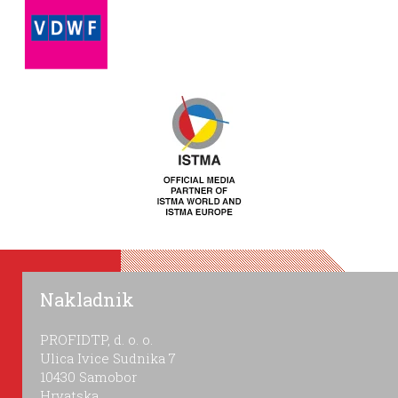
Nakladnik
PROFIDTP, d. o. o.
Ulica Ivice Sudnika 7
10430 Samobor
Hrvatska